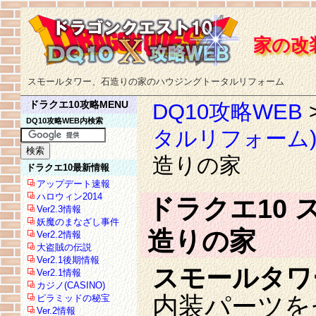
家の改
スモールタワー、石造りの家のハウジングトータルリフォーム
ドラクエ10攻略MENU
DQ10攻略WEB
DQ10攻略WEB内検索
タルリフォーム
造りの家
ドラクエ10最新情報
アップデート速報
ハロウィン2014
ドラクエ10
Ver2.3情報
妖魔のまなざし事件
造りの家
Ver2.2情報
大盗賊の伝説
Ver2.1後期情報
スモールタワ
Ver2.1情報
カジノ(CASINO)
内装パーツを
ピラミッドの秘宝
Ver.2情報