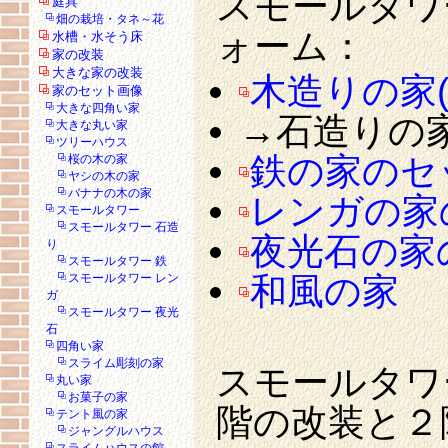
スモールタワ
庭具
畑の栽培・タネ～花
ォーム：
水槽・水そう床
家の改装
大きな家の改装
木造りの家(
家のセット画像
大きな四角い家
→石造りの
大きな丸い家
ツリーハウス
鉄の家のセ
桜の木の家
ヤシの木の家
バナナの木の家
レンガの家
スモールタワー
スモールタワー 石造
夜光石の家
り
スモールタワー 鉄
和風の家
スモールタワー レン
ガ
スモールタワー 夜光
石
四角い家
スライム彫刻の家
スモールタワ
丸い家
お菓子の家
階の改装と２
テント風の家
ジャングルハウス