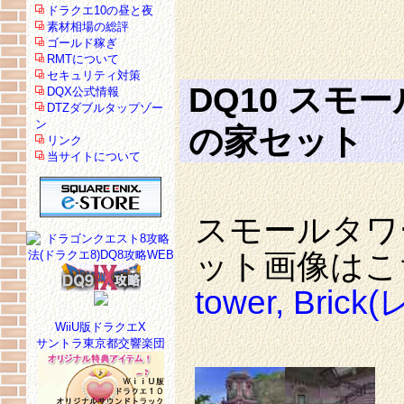
ドラクエ10の昼と夜
素材相場の総評
ゴールド稼ぎ
RMTについて
セキュリティ対策
DQ10 スモ
DQX公式情報
DTZダブルタップゾー
ン
の家セット
リンク
当サイトについて
スモールタワ
ット画像はこ
tower, Brick
WiiU版ドラクエX
サントラ東京都交響楽団