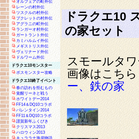
オルフェアの町外伝
レーンの村外伝
ドラクエ10
ツスクルの村外伝
プクレットの村外伝
アグラニの町外伝
の家セット
ランガーオ村外伝
ガートラント外伝
カミハルムイ外伝
メギストリス外伝
ヴェリナード外伝
スモールタワ
ドルワーム外伝
ドラクエ10モンスター
画像はこちら
ボスモンスター攻略
ドラクエ10終了イベント
ー、鉄の家
春の訪れを拒むもの
覚醒リーネと戦う
ホワイトデー2014
FF14＆DQ10コラボ
バレンタイン2014
FF11＆DQ10コラボ
謹賀新年ふくびき
クリスマス2013
ハロウィン2013
キュララナ海岸物語