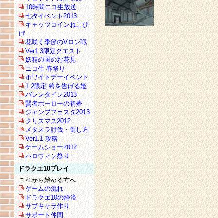
10時間ニコ生放送
七夕イベント2013
キャッツコインねこひ
げ
花咲く季節のVロン戦
Ver1.3限定クエスト
妖精の国のお花見
ニコ生 春祭り
ホワイトデーイベント
1.2限定 終を告げる姫
バレンタイン2013
賢者ホーローの初夢
ジャンプフェスタ2013
クリスマス2012
メタスラ討伐・倒し方
Ver1.1 攻略
ゲームショー2012
ハロウィン祭り
ドラクエ10プレイ
これから始める方へ
ゲームの流れ
ドラクエ10の経済
サブキャラ作り
サポート仲間