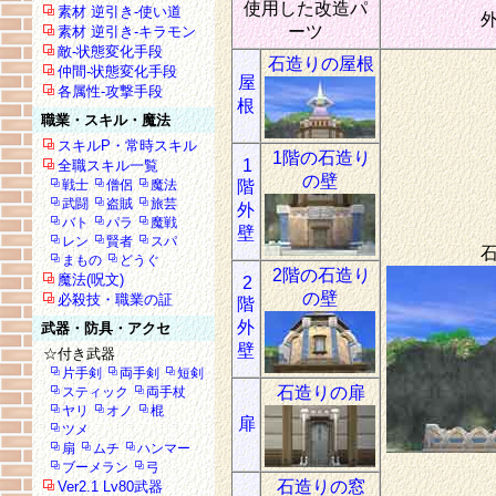
使用した改造パ
素材 逆引き-使い道
ーツ
素材 逆引き-キラモン
敵-状態変化手段
石造りの屋根
仲間-状態変化手段
屋
各属性-攻撃手段
根
職業・スキル・魔法
スキルP・常時スキル
1階の石造り
1
全職スキル一覧
の壁
戦士
僧侶
魔法
階
武闘
盗賊
旅芸
外
バト
パラ
魔戦
壁
レン
賢者
スパ
まもの
どうぐ
2階の石造り
魔法(呪文)
2
の壁
必殺技・職業の証
階
外
武器・防具・アクセ
壁
☆付き武器
片手剣
両手剣
短剣
石造りの扉
スティック
両手杖
ヤリ
オノ
棍
扉
ツメ
扇
ムチ
ハンマー
ブーメラン
弓
石造りの窓
Ver2.1 Lv80武器