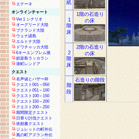
紙
エテーネ
オンラインチャート
1階の石造り
Ver.1 シナリオ
1
の床
オーグリード大陸
階
プクランド大陸
床
ウェナ諸島
エルトナ大陸
2階の石造り
ドワチャッカ大陸
2
6キーエンブレム後
の床
娯楽島ラッカラン
階
港町レンドア
床
クエスト
名声値とバザー枠
石造りの階段
クエスト001～050
階
クエスト051～100
段
クエスト100～150
クエスト150～200
クエスト200～250
期間限定クエスト
日替り討伐クエスト
依頼書クエスト
ジュレットの町外伝
風の町アズラン外伝