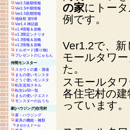
Ver1.5後期情報
の家
にトータ
Ver1.5中期情報
Ver1.5前期情報
例です。
地味祭 第5弾
Ver1.4 神話篇
v1.4情報＆攻略
v1.3限定シナリオ
v1.3情報＆攻略
Ver1.2で
v1.2情報＆攻略
ドルボード(乗り物)
モールタワー
プレゼントのじゅもん
仲間モンスター
た。
スカウトの書・酒場
まもの使いモンスタ
スモールタワ
どうぐ使いモンスタ
転生追加スキル
各住宅村の建物
転生Lv50一覧
まもの使いクエスト
モンスターのおうち
っています。
家(ハウジング)住宅村
家・ハウジング
家具の機能・種類
きせかえドール