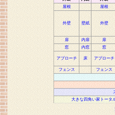
屋根
屋根
外壁
壁紙
外壁
扉
内扉
扉
窓
内窓
窓
アプローチ
床
アプローチ
フェンス
フェンス
大きな四角い家トータ