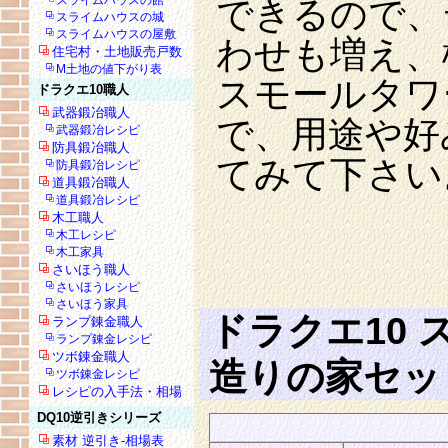
スライムハウスの館
できるので、
スライムハウスの城
スライムハウスの屋敷
わせも増え、
住宅村・土地販売戸数
M土地の値下がり表
スモールタワ
ドラクエ10職人
武器鍛冶職人
で、用途や好
武器鍛冶レシピ
防具鍛冶職人
てみて下さい
防具鍛冶レシピ
道具鍛冶職人
道具鍛冶レシピ
木工職人
木工レシピ
木工家具
さいほう職人
さいほうレシピ
さいほう家具
ドラクエ10
ランプ錬金職人
ランプ錬金レシピ
ツボ錬金職人
造りの家セッ
ツボ錬金レシピ
レシピの入手法・相場
DQ10逆引きシリーズ
素材 逆引き-相場表