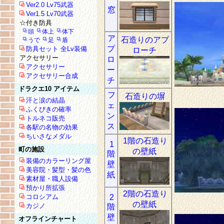
Ver2.0 Lv75武器
窓
Ver1.5 Lv70武器
☆付き防具
頭
体上
体下
ア
石造りのアプ
うで
足
盾
プ
防具セット 全Lv装備
ローチ
アクセサリー
ロ
アクセサリー
ー
アクセサリー合成
チ
ドラクエ10 アイテム
フ
石造りの塀
汗と涙の結晶
ェ
ふくびきの確率
ン
トルネコ販売
ス
各駅の名物の効果
ちいさなメダル
1階の石造り
1
町の施設
の壁紙
階
装備のカラーリング屋
壁
美容院・髪型・髪の色
紙
素材屋・職人設備
預かり所拡張
2階の石造り
コロシアム
2
の壁紙
カジノ
階
壁
オフラインチャート